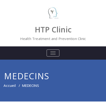
Skip
to
content
HTP Clinic
Health Treatment and Prevention Clinic
BASCULER
LA
NAVIGATION
MEDECINS
Accueil
/
MEDECINS